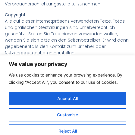
Verbraucherschlichtungsstelle teilzunehmen.
Copyright:
Alle auf dieser Internetpräsenz verwendeten Texte, Fotos
und grafischen Gestaltungen sind urheberrechtlich
geschützt. Sollten Sie Teile hiervon verwenden wollen,
wenden Sie sich bitte an den Seitenbetreiber. Er wird dann
gegebenenfalls den Kontakt zum Urheber oder
Nutzungsberechtigten herstellen.
Design:
We value your privacy
Familie Blaumann
We use cookies to enhance your browsing experience. By
Fotos:
clicking "Accept All", you consent to our use of cookies.
Michael Mesick
,
L
inn Panke,
Thomas Di Paolo
Accept All
Quelle 29.07.2025:
https://www.e-recht24.de/impressum-generator.html
Customise
Reject All